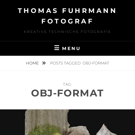
Skip
THOMAS FUHRMANN
to
content
FOTOGRAF
KREATIVE TECHNISCHE FOTOGRAFIE
MENU
HOME
POSTS TAGGED
OBJ-FORMAT
TAG:
OBJ-FORMAT