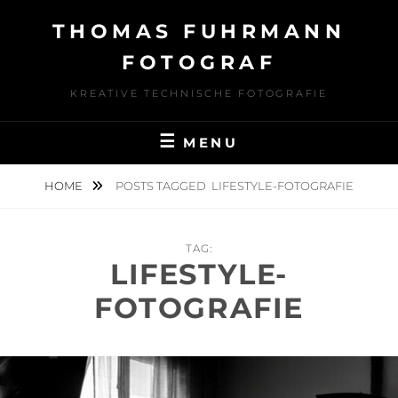
Skip
THOMAS FUHRMANN
to
content
FOTOGRAF
KREATIVE TECHNISCHE FOTOGRAFIE
MENU
HOME
POSTS TAGGED
LIFESTYLE-FOTOGRAFIE
TAG:
LIFESTYLE-
FOTOGRAFIE