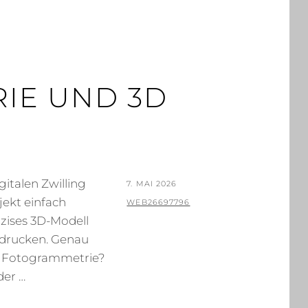
IE UND 3D
italen Zwilling
POSTED
7. MAI 2026
bjekt einfach
ON
BY
WEB26697796
äzises 3D-Modell
sdrucken. Genau
t Fotogrammetrie?
der …
IE